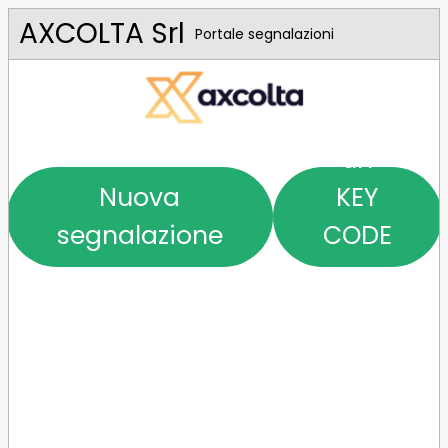
AXCOLTA Srl
Portale segnalazioni
Hai
un
Nuova
KEY
segnalazione
CODE
o un
PIN?